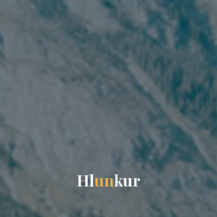
H
l
u
n
k
u
r