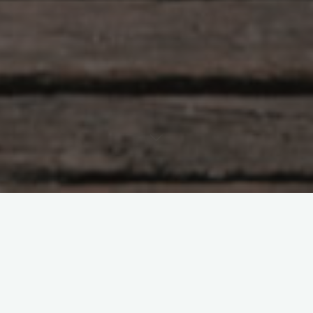
Hlunkur
358 Comments
Sumarseiður á Surtsey syðri
Blammo
19/07/2011
Dagurinn hafði farið allur í ferðavesen. Fyrst fundum