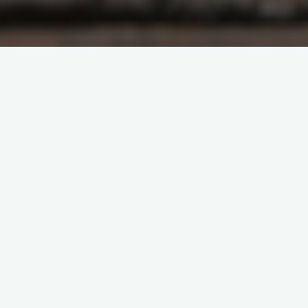
(Sungið við lag Rokk í Reykjavík)
Ó Búkarest ó Búkarest þú yndislega borg,
með sígauna betlara og risavaxin torg,
ó Búkarest og Búkarest með einræðisherrana,
með spilavíti portkonur og götuperrana,
BÚKAREST … BÚKAREST … BÚKAREST …