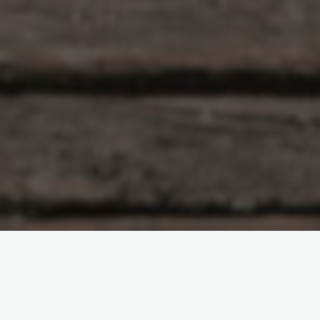
Í dag er einum degi styttra en í gær… og á morgun verður
einum degi styttra en í dag og tveim dögum styttra en í
fyrradag þangað til bakpokinn verður kominn á axlirnar og
maður farinn til köben!!