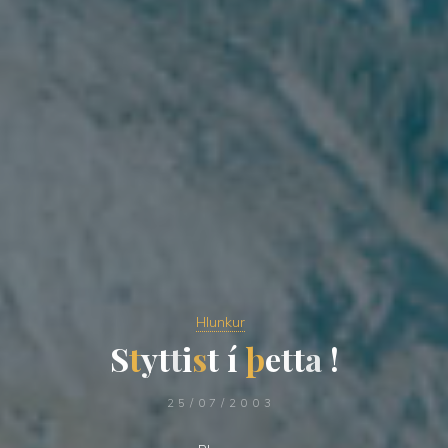
Hlunkur
S
t
y
t
t
i
s
t
í
þ
e
t
t
a
!
25/07/2003