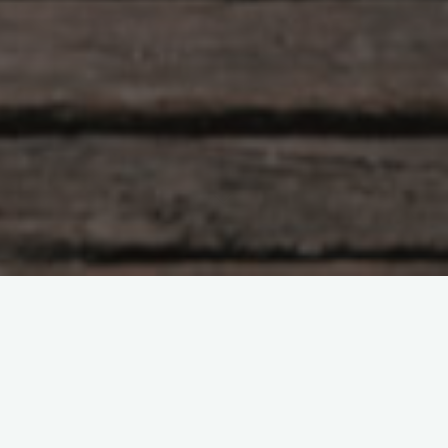
Hlunkur
358 Comments
Sumarseiður á Surtsey syðri
Blammo
19/07/2011
Dagurinn hafði farið allur í ferðavesen. Fyrst fundum