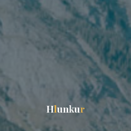
H
l
u
n
k
u
r