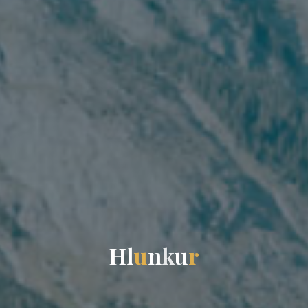
H
l
u
n
k
u
r