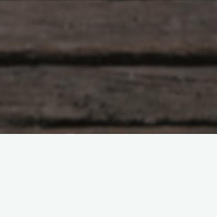
Hlunkur
358 Comments
Sumarseiður á Surtsey syðri
Blammo
19/07/2011
Dagurinn hafði farið allur í ferðavesen. Fyrst fundum